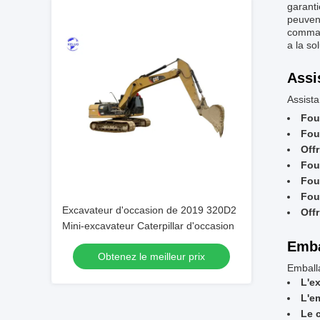
garanti
peuvent
command
a la so
Assi
Assista
Fou
Fou
Offr
Four
Fou
Fou
Excavateur d'occasion de 2019 320D2
Off
Mini-excavateur Caterpillar d'occasion
Emba
Obtenez le meilleur prix
Emballa
L'e
L'e
Le c