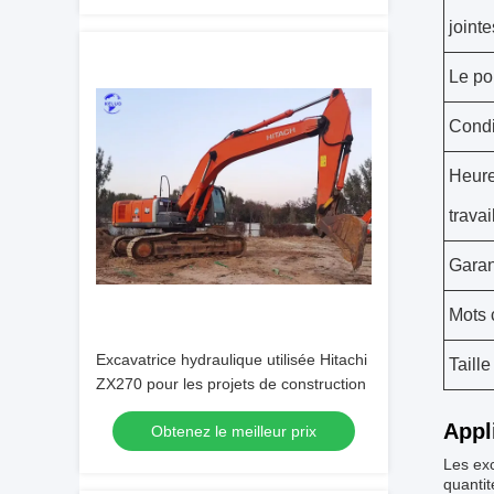
jointe
Le po
Condi
Heur
travai
Garan
Mots 
Excavatrice hydraulique utilisée Hitachi
Taille
ZX270 pour les projets de construction
Appl
Obtenez le meilleur prix
Les exc
quantit