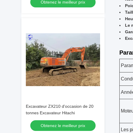
Obtenez le meilleur prix
Poi
Tai
Heu
Le 
Gar
Exc
Para
Para
Cond
Anné
Excavateur ZX210 d'occasion de 20
Moteu
tonnes Excavateur Hitachi
Obtenez le meilleur prix
Les p