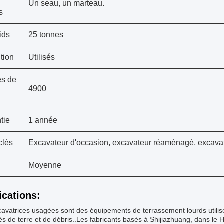
Un seau, un marteau.
s
ids
25 tonnes
tion
Utilisés
es de
4900
l
tie
1 année
clés
Excavateur d'occasion, excavateur réaménagé, excav
Moyenne
ications:
avatrices usagées sont des équipements de terrassement lourds utilis
és de terre et de débris..Les fabricants basés à Shijiazhuang, dans le 