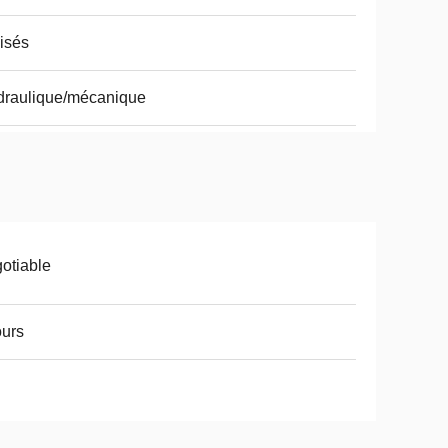
lisés
draulique/mécanique
otiable
ours