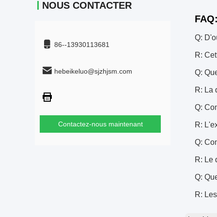
NOUS CONTACTER
FAQ
Q: D'o
86--13930113681
R: Cet
hebeikeluo@sjzhjsm.com
Q: Que
R: La 
Q: Com
Contactez-nous maintenant
R: L'e
Q: Com
R: Le 
Q: Que
R: Les