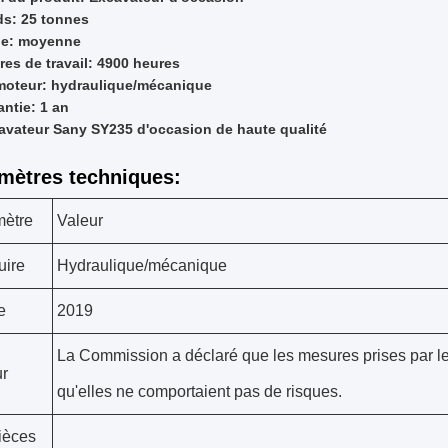
ds: 25 tonnes
lle: moyenne
res de travail: 4900 heures
moteur: hydraulique/mécanique
antie: 1 an
avateur Sany SY235 d'occasion de haute qualité
mètres techniques:
mètre
Valeur
uire
Hydraulique/mécanique
e
2019
La Commission a déclaré que les mesures prises par les a
r
qu'elles ne comportaient pas de risques.
ièces