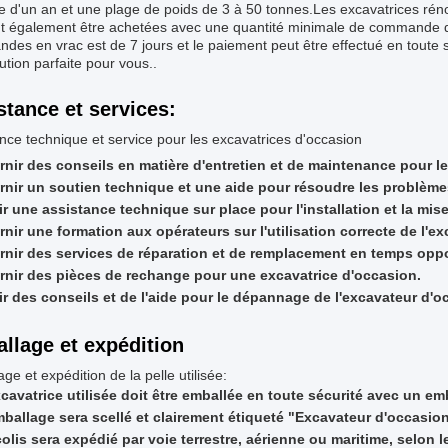
e d'un an et une plage de poids de 3 à 50 tonnes.Les excavatrices ré
 également être achetées avec une quantité minimale de commande de 1
es en vrac est de 7 jours et le paiement peut être effectué en toute 
lution parfaite pour vous..
stance et services:
nce technique et service pour les excavatrices d'occasion
rnir des conseils en matière d'entretien et de maintenance pour l
rnir un soutien technique et une aide pour résoudre les problèmes 
ir une assistance technique sur place pour l'installation et la mi
nir une formation aux opérateurs sur l'utilisation correcte de l'e
rnir des services de réparation et de remplacement en temps opp
rnir des pièces de rechange pour une excavatrice d'occasion.
rir des conseils et de l'aide pour le dépannage de l'excavateur d'o
llage et expédition
ge et expédition de la pelle utilisée:
xcavatrice utilisée doit être emballée en toute sécurité avec un em
mballage sera scellé et clairement étiqueté "Excavateur d'occasion
olis sera expédié par voie terrestre, aérienne ou maritime, selon l