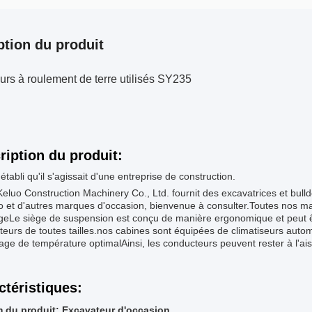
ption du produit
rs à roulement de terre utilisés SY235
ription du produit:
é établi qu'il s'agissait d'une entreprise de construction.
eluo Construction Machinery Co., Ltd. fournit des excavatrices et bulld
o et d'autres marques d'occasion, bienvenue à consulter.Toutes nos m
geLe siège de suspension est conçu de manière ergonomique et peut êtr
eurs de toutes tailles.nos cabines sont équipées de climatiseurs automa
age de température optimalAinsi, les conducteurs peuvent rester à l'ai
ctéristiques:
 du produit: Excavateur d'occasion