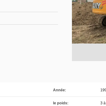
Année:
19
le poids:
3 à