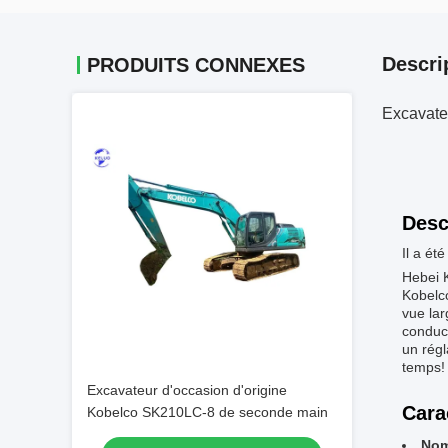
Descri
PRODUITS CONNEXES
Excavateu
Desc
Il a ét
Hebei K
Kobelc
vue lar
conduct
un régl
temps!
Excavateur d'occasion d'origine
Cara
Kobelco SK210LC-8 de seconde main
Nom