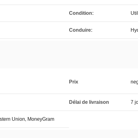
Condition:
Uti
Conduire:
Hy
Prix
neg
Délai de livraison
7 j
Western Union, MoneyGram