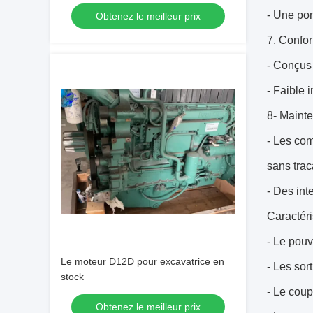
- Une po
Obtenez le meilleur prix
7. Confor
- Conçus 
- Faible
8- Maint
- Les com
sans trac
- Des int
Caractér
- Le pouv
Le moteur D12D pour excavatrice en
- Les sor
stock
- Le coup
Obtenez le meilleur prix