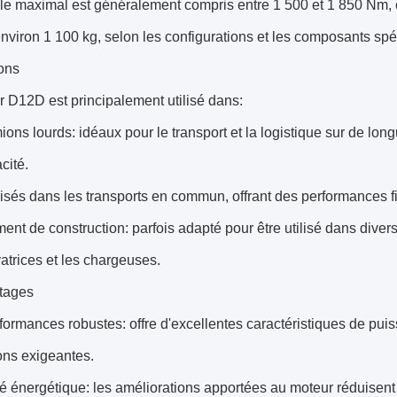
le maximal est généralement compris entre 1 500 et 1 850 Nm, ce 
environ 1 100 kg, selon les configurations et les composants spé
ons
 D12D est principalement utilisé dans:
ions lourds: idéaux pour le transport et la logistique sur de lo
acité.
ilisés dans les transports en commun, offrant des performances fi
ent de construction: parfois adapté pour être utilisé dans dive
atrices et les chargeuses.
tages
formances robustes: offre d'excellentes caractéristiques de pui
ons exigeantes.
ité énergétique: les améliorations apportées au moteur réduisent