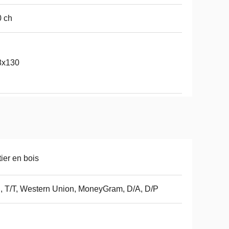
 ch
8x130
tier en bois
, T/T, Western Union, MoneyGram, D/A, D/P