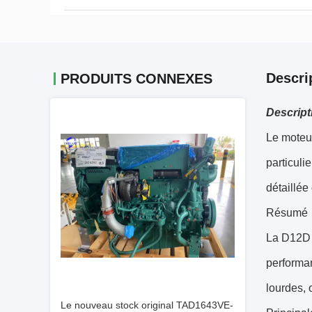
Descri
PRODUITS CONNEXES
Descript
Le moteur
particuli
détaillée
Résumé
La D12D e
performan
lourdes, 
Le nouveau stock original TAD1643VE-