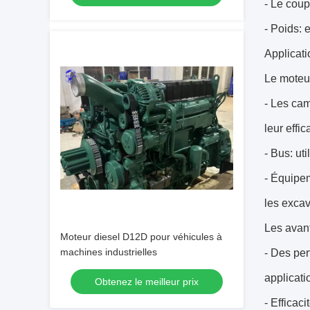
- Le coup
- Poids: 
Applicati
Le moteur
- Les cam
leur effic
- Bus: ut
- Équipem
les excav
Les avan
Moteur diesel D12D pour véhicules à
machines industrielles
- Des per
applicati
Obtenez le meilleur prix
- Efficac