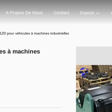
A Propos De Nous
Contact
French
12D pour véhicules à machines industrielles
les à machines