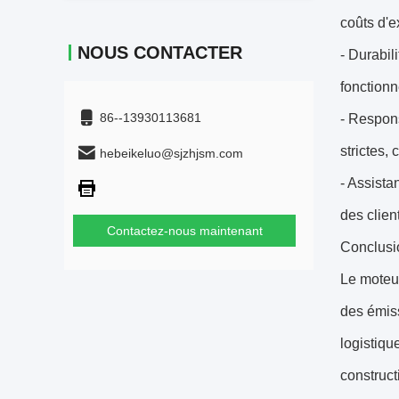
coûts d'e
NOUS CONTACTER
- Durabil
fonctionn
86--13930113681
- Respon
strictes,
hebeikeluo@sjzhjsm.com
- Assista
des clien
Contactez-nous maintenant
Conclusi
Le moteu
des émiss
logistiqu
construct