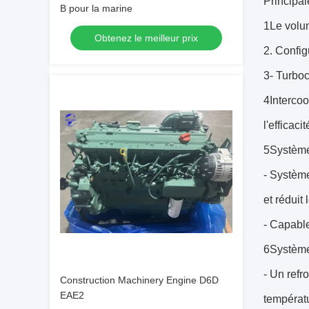
Principal
B pour la marine
1Le volum
Obtenez le meilleur prix
2. Config
3- Turboc
4Intercoo
l'efficaci
5Système
- Système
et réduit
- Capable
6Système
- Un refr
Construction Machinery Engine D6D
EAE2
températu