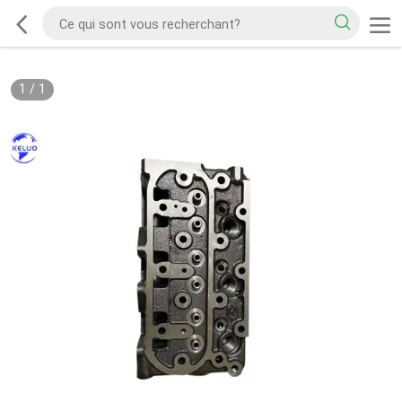
1
/
1