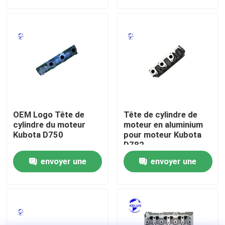
demande
demande
Visite d'usine
Contrôle de la qualité
Contact
OEM Logo Tête de
Tête de cylindre de
Demande de soumission
cylindre du moteur
moteur en aluminium
Kubota D750
pour moteur Kubota
D782
Moteur de Deutz
envoyer une
envoyer une
demande
demande
Moteur de
Cummins Engine