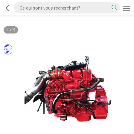
2
/
4