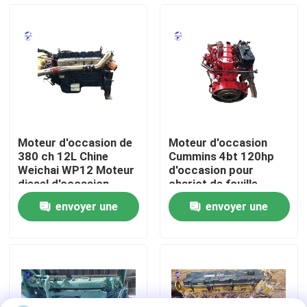
Visite d'usine
Contrôle de la qualité
Contact
Moteur d'occasion de
Moteur d'occasion
380 ch 12L Chine
Cummins 4bt 120hp
Demande de soumission
Weichai WP12 Moteur
d'occasion pour
diesel d'occasion
chariot de fouille
envoyer une
envoyer une
Moteur de Deutz
demande
demande
Moteur de
Cummins Engine