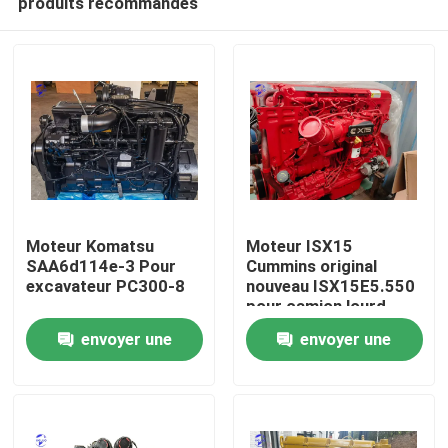
produits recommandés
Moteur Komatsu
Moteur ISX15
SAA6d114e-3 Pour
Cummins original
excavateur PC300-8
nouveau ISX15E5.550
pour camion lourd
Aperçu
envoyer une
envoyer une
Produits
demande
demande
A propos de nous