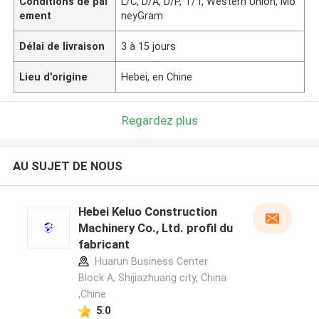
Conditions de pai
L/C, D/A, D/P, T/T, Western Union, Mo
ement
neyGram
Délai de livraison
3 à 15 jours
Lieu d'origine
Hebei, en Chine
Regardez plus
AU SUJET DE NOUS
Hebei Keluo Construction
Machinery Co., Ltd. profil du
fabricant
Huarun Business Center
Block A, Shijiazhuang city, China
,Chine
5.0