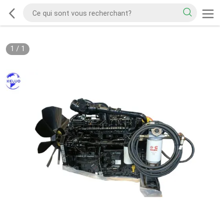
1
/
1