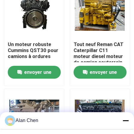
Visite d'usine
Contrôle de la qualité
Un moteur robuste
Tout neuf Reman CAT
Cummins QST30 pour
Caterpillar C11
Contact
camions à ordures
moteur diesel moteur
de camion souterrain
envoyer une
envoyer une
Demande de soumission
demande
demande
Moteur de Deutz
Moteur de
Alan Chen
Cummins Engine