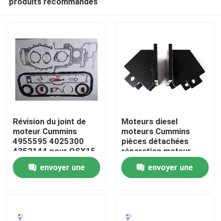
produits recommandés
Révision du joint de
Moteurs diesel
moteur Cummins
moteurs Cummins
4955595 4025300
pièces détachées
4352144 pour QSX15
réparation moteur
Aperçu
ISX15
envoyer une
envoyer une
Produits
demande
demande
A propos de nous