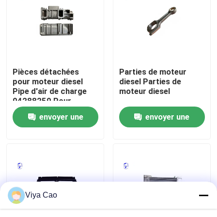
Visite d'usine
Contrôle de la qualité
Pièces détachées
Parties de moteur
pour moteur diesel
diesel Parties de
Contact
Pipe d'air de charge
moteur diesel
04288250 Pour
moteur Deutz
envoyer une
envoyer une
Demande de soumission
demande
demande
Moteur de Deutz
Moteur de
Viya Cao
Cummins Engine