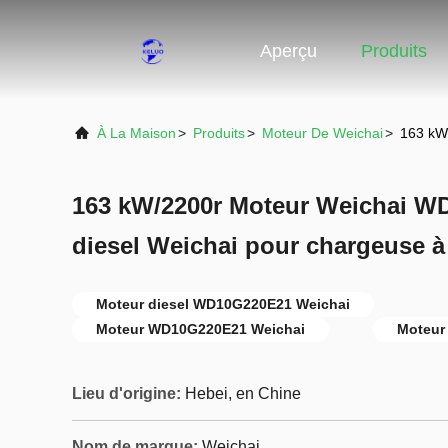
Aperçu
Produits
À La Maison
>
Produits
>
Moteur De Weichai
>
163 kW
163 kW/2200r Moteur Weichai W
diesel Weichai pour chargeuse à
Moteur diesel WD10G220E21 Weichai
Moteur WD10G220E21 Weichai
Moteur 
Lieu d'origine:
Hebei, en Chine
Nom de marque:
Weichai