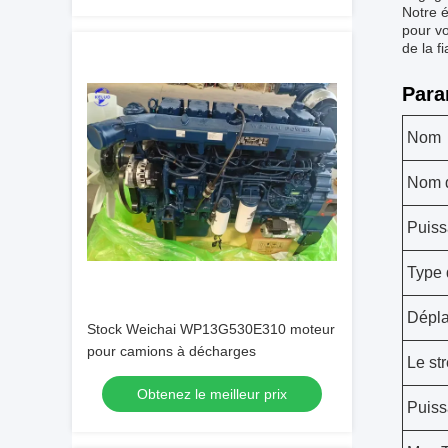
Notre é
pour vo
de la fi
Para
Nom
Nom 
Puiss
Type 
Dépl
Stock Weichai WP13G530E310 moteur
pour camions à décharges
Le st
Obtenez le meilleur prix
Puiss