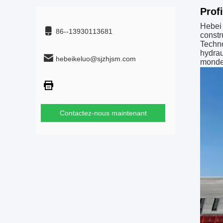
Profi
Hebei 
86--13930113681
constr
Techn
hydrau
hebeikeluo@sjzhjsm.com
monde
Contactez-nous maintenant