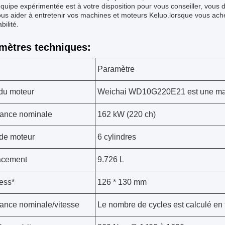
quipe expérimentée est à votre disposition pour vous conseiller, vous 
us aider à entretenir vos machines et moteurs Keluo.lorsque vous ache
abilité.
mètres techniques:
Paramètre
du moteur
Weichai WD10G220E21 est une m
ance nominale
162 kW (220 ch)
de moteur
6 cylindres
acement
9.726 L
ress*
126 * 130 mm
ance nominale/vitesse
Le nombre de cycles est calculé en fon