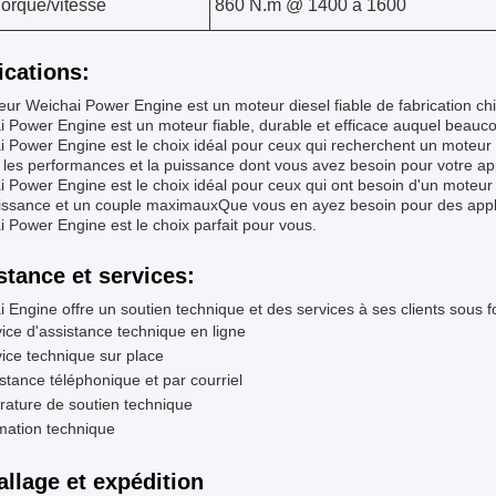
orque/vitesse
860 N.m @ 1400 à 1600
ications:
ur Weichai Power Engine est un moteur diesel fiable de fabrication chi
 Power Engine est un moteur fiable, durable et efficace auquel beauco
 Power Engine est le choix idéal pour ceux qui recherchent un moteur di
les performances et la puissance dont vous avez besoin pour votre app
 Power Engine est le choix idéal pour ceux qui ont besoin d'un moteur di
issance et un couple maximauxQue vous en ayez besoin pour des applic
 Power Engine est le choix parfait pour vous.
stance et services:
 Engine offre un soutien technique et des services à ses clients sous 
ice d'assistance technique en ligne
ice technique sur place
stance téléphonique et par courriel
érature de soutien technique
mation technique
llage et expédition