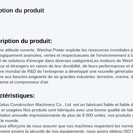
ption du produit
ription du produit:
e attitude ouverte, Weichai Power exploite les ressources mondiales p
ogiquement avancées, vertes et respectueuses de l'environnement à la s
 de solutions d'énergie dans diverses catégoriesLes moteurs de Weich
ux et étrangers en raison de leur durabilité, de leurs performances et d
re mondial de R&D de l'entreprise a développé une nouvelle génération
e aux besoins exigeants de six grandes industries: terrestre, marine, 
isme et compresseur d'air.
ctéristiques:
eluo Construction Machinery Co., Ltd. est un fabricant fiable et fiable
et usagées.Nos produits sont fabriqués avec une bonne qualité de fab
tation annuelle impressionnante de plus de 8 000 unités, nos produits
 le monde.
us efforçons de nous assurer que nos machines respectent les normes 
ment envers la sécurité de nos équipements, nous avons obtenu ISO 9