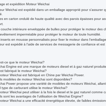
age et expédition Moteur Weichai
ur Weichai est expédié dans un emballage approprié pour s'assurer qu'i
é.
es en carton ondulé de haute qualité avec des parois épaisses pour a
rt.
couche intérieure enveloppée de bulles pour protéger le moteur des ch
evêtement imperméable pour protéger le moteur de toute humidité.
inserts en mousse personnalisés pour fixer le moteur dans l'emballage
ur est expédié à l'aide de services de messagerie de confiance et est su
:
est-ce que le moteur Weichai?
hai Engine est une marque de moteurs diesel et à gaz naturel produit
st fabriqué le moteur Weichai?
moteur Weichai est fabriqué en Chine par Weichai Power.
ls modèles de moteur Weichai sont disponibles?
hai Power propose une variété de modèles de moteurs Weichai, allant 
 type de carburant utilise le moteur Weichai?
oteur Weichai peut utiliser à la fois le diesel et le gaz naturel comme c
s sont les avantages de l'utilisation de Weichai Engine?
oteur Weichai a une efficacité énergétique élevée, de faibles émission