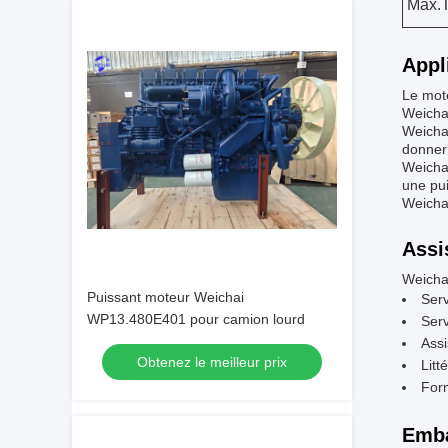
Max.T
Appl
Le mote
Weichai
Weichai
donner 
Weichai
une pu
Weichai
Assi
Weichai
Puissant moteur Weichai
Serv
WP13.480E401 pour camion lourd
Serv
Assi
Obtenez le meilleur prix
Litt
For
Emba