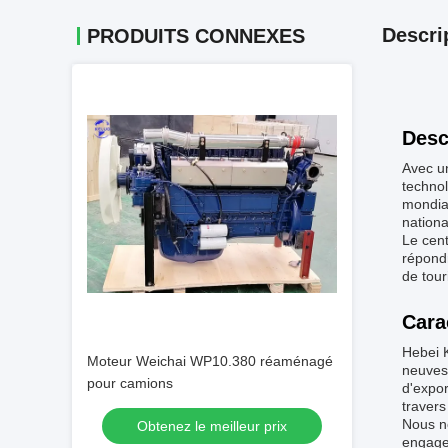
Descri
PRODUITS CONNEXES
Desc
Avec un
technol
mondial
nationa
Le cent
répondr
de tour
Cara
Hebei K
Moteur Weichai WP10.380 réaménagé
neuves 
pour camions
d'expor
travers
Nous no
Obtenez le meilleur prix
engage