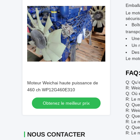
Emball
Le mote
sécuris
Boît
transpo
Une 
Un r
Des 
Le mote
FAQ
Q: Qu'
Moteur Weichai haute puissance de
R: Weic
460 ch WP12G460E310
Q: Où e
R: Le 
Obtenez le meilleur prix
Q: Que
R: Weic
Q: Quel
R: Le m
Q: Quel
R: Le m
NOUS CONTACTER