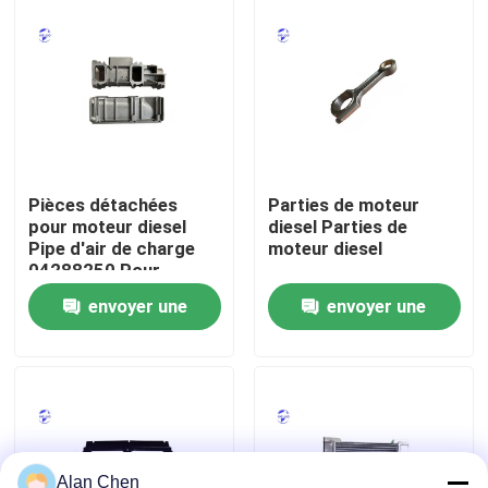
Visite d'usine
Contrôle de la qualité
Contact
Pièces détachées
Parties de moteur
pour moteur diesel
diesel Parties de
Pipe d'air de charge
moteur diesel
Demande de soumission
04288250 Pour
moteur Deutz
envoyer une
envoyer une
Moteur de Deutz
demande
demande
Moteur de
Cummins Engine
Alan Chen