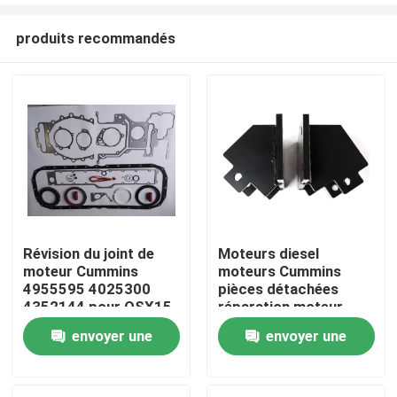
produits recommandés
Révision du joint de
Moteurs diesel
moteur Cummins
moteurs Cummins
Aperçu
4955595 4025300
pièces détachées
4352144 pour QSX15
réparation moteur
ISX15
envoyer une
envoyer une
Produits
demande
demande
A propos de nous