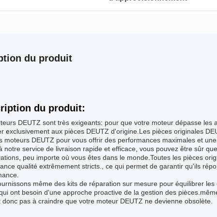
ption du produit
ription du produit:
eurs DEUTZ sont très exigeants: pour que votre moteur dépasse les at
er exclusivement aux pièces DEUTZ d'origine.Les pièces originales DE
es moteurs DEUTZ pour vous offrir des performances maximales et une
 notre service de livraison rapide et efficace, vous pouvez être sûr q
cations, peu importe où vous êtes dans le monde.Toutes les pièces orig
ance qualité extrêmement stricts., ce qui permet de garantir qu'ils répo
mance.
urnissons même des kits de réparation sur mesure pour équilibrer les c
 qui ont besoin d'une approche proactive de la gestion des pièces.même 
z donc pas à craindre que votre moteur DEUTZ ne devienne obsolète.