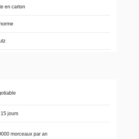
te en carton
 norme
utz
otiable
 15 jours
0000 morceaux par an