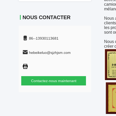
camion
mélang
NOUS CONTACTER
Nous a
client
les pr
sont o
86--13930113681
Nous c
créer 
hebeikeluo@sjzhjsm.com
Contactez-nous maintenant