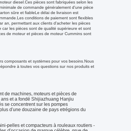
moteur diesel.Ces pièces sont fabriquées selon les
ité minimale de commande généralement d'une pièce
rton sûre et fiableLe délai de livraison est
 commande.Les conditions de paiement sont flexibles
r an, permettant aux clients d'acheter les pièces
 car les pièces sont de qualité supérieure et sont
ces de moteur et pièces de moteur Cummins sont
eurs composants et systèmes pour vos besoins.Nous
répondre à toutes vos questions sur nos produits et
ant de machines, moteurs et pièces de
x ans et a fondé Shijiazhuang Hanjiu
tés se concentrent sur les pompes
plus d'une douzaine de pays et
régions du
ini-pelles et compacteurs à rouleaux routiers -
lles d'occasion de marque célèbre, grue de