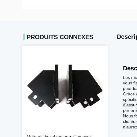
Descri
PRODUITS CONNEXES
Desc
Les mot
vous fi
pour l
Grâce à
spécifi
d'assur
perfor
Nous fo
clients
n'aure
Moteurs diesel moteurs Cummins