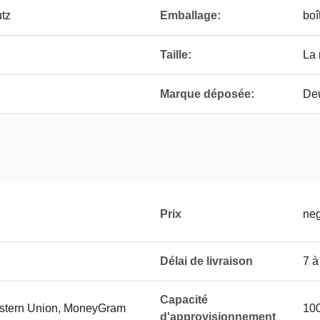
utz
Emballage:
boî
Taille:
La
Marque déposée:
De
e
Prix
neg
Délai de livraison
7 à
Capacité
Western Union, MoneyGram
10
d'approvisionnement