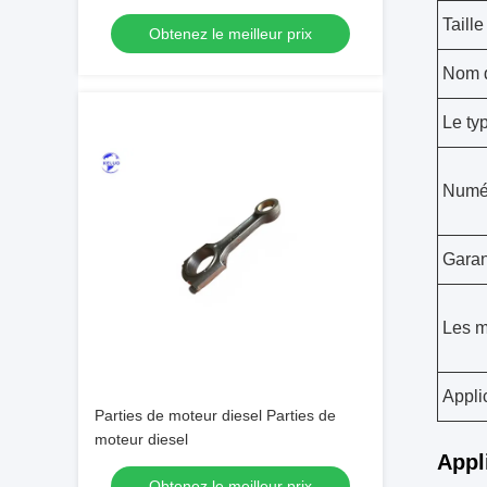
moteur Deutz
Taille
Obtenez le meilleur prix
Nom d
Le ty
Numér
Garan
Les m
Appli
Parties de moteur diesel Parties de
moteur diesel
Appl
Obtenez le meilleur prix