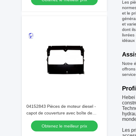
Les piè
normes
et le p
général
et vari
dont il
livrée
idéaux
Assi
Notre 
offrons
service
Profi
Hebei 
constr
04152843 Pièces de moteur diesel -
Techn
capot de couverture avec boîte de
hydrau
monde
carton pratique
Obtenez le meilleur prix
Les pr
access