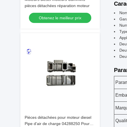
Cara
pièces détachées réparation moteur
Nom 
Obtenez le meilleur prix
Gara
Num
Type
Appl
Deu
Deu
Deu
Para
Para
Emba
Marq
Pièces détachées pour moteur diesel
Quali
Pipe d'air de charge 04288250 Pour