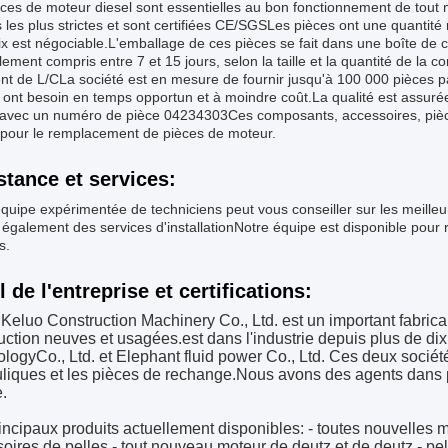
ces de moteur diesel sont essentielles au bon fonctionnement de tout 
 les plus strictes et sont certifiées CE/SGSLes pièces ont une quant
rix est négociable.L'emballage de ces pièces se fait dans une boîte de ca
ement compris entre 7 et 15 jours, selon la taille et la quantité de la
ent de L/CLa société est en mesure de fournir jusqu'à 100 000 pièces pa
s ont besoin en temps opportun et à moindre coût.La qualité est assurée
s avec un numéro de pièce 04234303Ces composants, accessoires, piè
 pour le remplacement de pièces de moteur.
stance et services:
équipe expérimentée de techniciens peut vous conseiller sur les meill
 également des services d'installationNotre équipe est disponible pour 
s.
l de l'entreprise et certifications:
Keluo Construction Machinery Co., Ltd. est un important fabric
uction neuves et usagées.est dans l'industrie depuis plus de di
ology
Co., Ltd. et Elephant fluid power Co., Ltd. Ces deux socié
liques et les pièces de rechange.Nous avons des agents dans 
.
incipaux produits actuellement disponibles: - toutes nouvelles m
oires de pelles - tout nouveau moteur de deutz et de deutz - pe