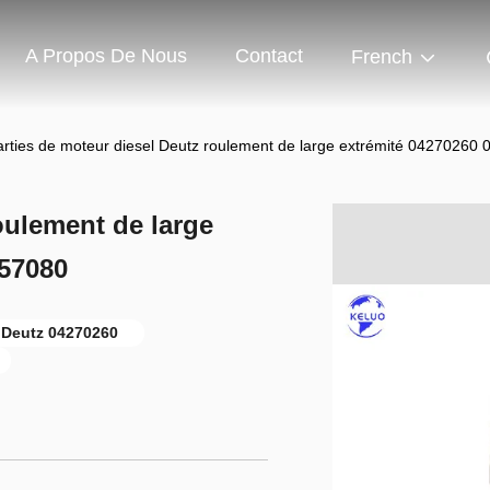
A Propos De Nous
Contact
French
arties de moteur diesel Deutz roulement de large extrémité 0427026
oulement de large
257080
 Deutz 04270260