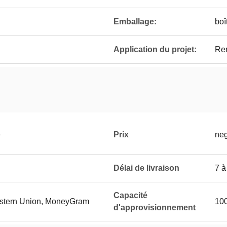
Emballage:
boî
Application du projet:
Rem
e
Prix
neg
Délai de livraison
7 à
Capacité
Western Union, MoneyGram
10
d'approvisionnement