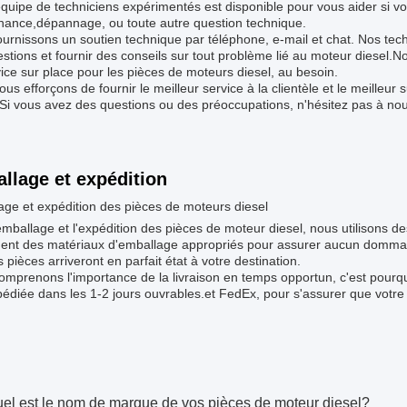
quipe de techniciens expérimentés est disponible pour vous aider si vous
nance,dépannage, ou toute autre question technique.
urnissons un soutien technique par téléphone, e-mail et chat. Nos tec
stions et fournir des conseils sur tout problème lié au moteur diesel.
ice sur place pour les pièces de moteurs diesel, au besoin.
us efforçons de fournir le meilleur service à la clientèle et le meilleu
 Si vous avez des questions ou des préoccupations, n'hésitez pas à nou
llage et expédition
ge et expédition des pièces de moteurs diesel
emballage et l'expédition des pièces de moteur diesel, nous utilisons de
ent des matériaux d'emballage appropriés pour assurer aucun dommag
 pièces arriveront en parfait état à votre destination.
omprenons l'importance de la livraison en temps opportun, c'est pourq
pédiée dans les 1-2 jours ouvrables.et FedEx, pour s'assurer que vot
:
el est le nom de marque de vos pièces de moteur diesel?