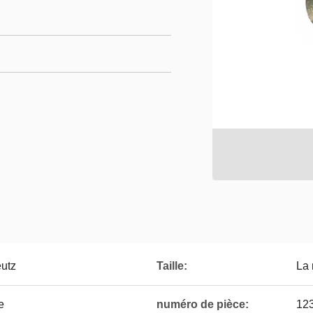
eutz
Taille:
La
e
numéro de pièce:
12