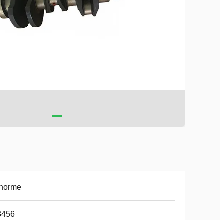
 norme
3456