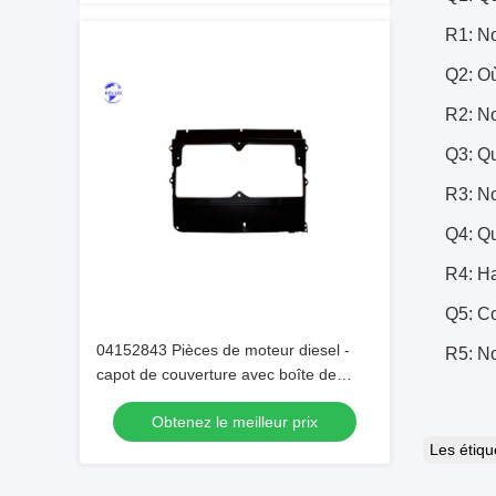
R1: No
Q2: Où
R2: No
Q3: Qu
R3: No
Q4: Qu
R4: Ha
Q5: Co
04152843 Pièces de moteur diesel -
R5: No
capot de couverture avec boîte de
carton pratique
Obtenez le meilleur prix
Les étiq