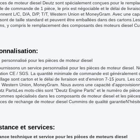
èces de moteur diesel Deutz sont spécialement conçues pour le rempl
e de commande de 1 pièce, le prix est négociable et le délai de livrais
nnent L/C, D/A, D/P, T/T, Western Union et MoneyGram. Avec une capa
sont de taille standard et peuvent être emballées dans des cartons.Le
s, y compris le remplacement des composants des moteurs diesel Cum
onnalisation:
 personnalisé pour les pièces de moteur diesel
urnissons un service personnalisé pour les pièces de moteur diesel. No
cation CE / SGS. La quantité minimale de commande est généralement de 
lage sont carton et le délai de livraison est d'environ 7-15 jours. Les 
 T, Western Union, MoneyGram. Nous avons une capacité d'approvision
tz PartsLes mots-clés sont "Deutz Engine Parts" et le numéro de pièce
ommes spécialisés dans les composants de moteur diesel et les pièces
èces de rechange de moteur diesel Cummins de qualité garantieN'hésit
stance et services:
ance technique et service pour les pièces de moteurs diesel