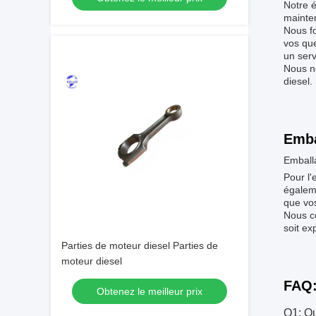
Notre é
mainte
Nous fo
vos que
un serv
Nous no
diesel.
Emba
Emballa
Pour l'
égalem
que vos
Nous c
soit ex
Parties de moteur diesel Parties de
moteur diesel
FAQ
Obtenez le meilleur prix
Q1: Qu