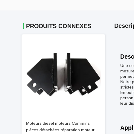
Descri
PRODUITS CONNEXES
Desc
Une com
mesure 
permet 
Notre p
stricte
En outr
personn
leur di
Moteurs diesel moteurs Cummins
Appl
pièces détachées réparation moteur