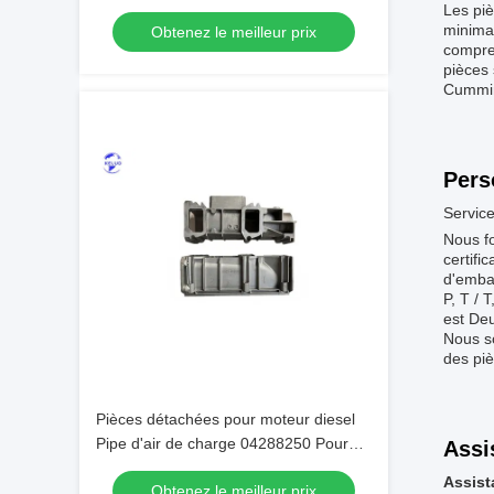
Les pi
minimal
Obtenez le meilleur prix
compre
pièces 
Cummin
Pers
Service
Nous fo
certifi
d'embal
P, T /
est Deu
Nous s
des pi
Pièces détachées pour moteur diesel
Pipe d'air de charge 04288250 Pour
Assi
moteur Deutz
Assist
Obtenez le meilleur prix