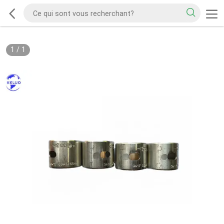
1
/
1