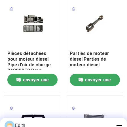
Visite d'usine
Contrôle de la qualité
Contact
Pièces détachées
Parties de moteur
pour moteur diesel
diesel Parties de
Pipe d'air de charge
moteur diesel
Demande de soumission
04288250 Pour
moteur Deutz
envoyer une
envoyer une
Moteur de Deutz
demande
demande
Moteur de
Cummins Engine
Edith