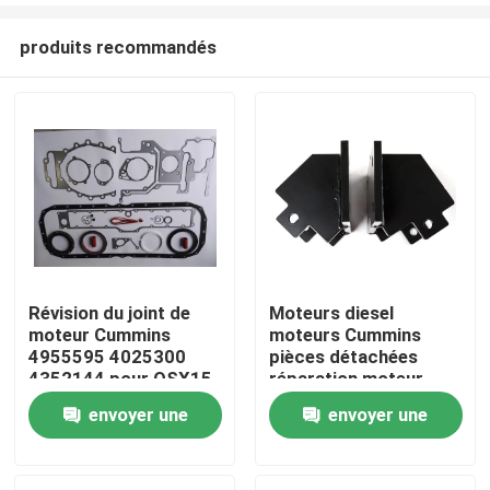
produits recommandés
Révision du joint de
Moteurs diesel
moteur Cummins
moteurs Cummins
Aperçu
4955595 4025300
pièces détachées
4352144 pour QSX15
réparation moteur
ISX15
envoyer une
envoyer une
Produits
demande
demande
A propos de nous