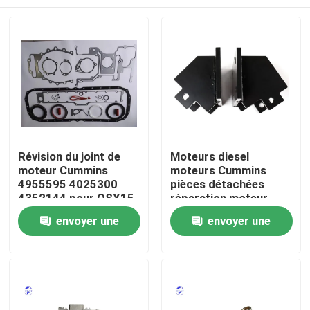
Révision du joint de
Moteurs diesel
moteur Cummins
moteurs Cummins
4955595 4025300
pièces détachées
4352144 pour QSX15
réparation moteur
ISX15
Aperçu
envoyer une
envoyer une
demande
demande
Produits
A propos de nous