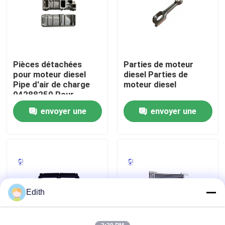
Visite d'usine
Contrôle de la qualité
Pièces détachées
Parties de moteur
pour moteur diesel
diesel Parties de
Pipe d'air de charge
moteur diesel
Contact
04288250 Pour
moteur Deutz
envoyer une
envoyer une
Demande de soumission
demande
demande
Moteur de Deutz
Moteur de
Edith
Cummins Engine