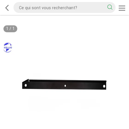
1
/
1