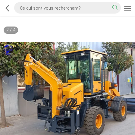
2
/
4