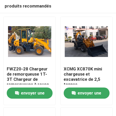
produits recommandés
FWZ20-28 Chargeur
XCMG XC870K mini
de remorqueuse 1T-
chargeuse et
3T Chargeur de
excavatrice de 2,5
Aperçu
remorqueuse à roues
tonnes
Machines de
envoyer une
envoyer une
construction
Produits
demande
demande
A propos de nous