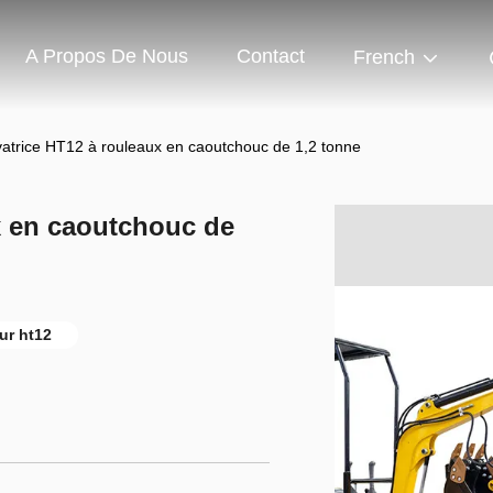
A Propos De Nous
Contact
French
vatrice HT12 à rouleaux en caoutchouc de 1,2 tonne
x en caoutchouc de
ur ht12