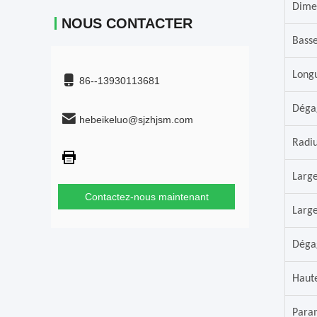
Dime
NOUS CONTACTER
Bass
Longu
86--13930113681
Déga
hebeikeluo@sjzhjsm.com
Radiu
Large
Contactez-nous maintenant
Large
Dégag
Haute
Para