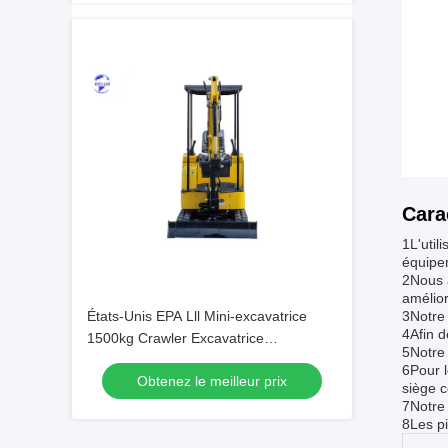
Cara
1L'util
équipe
2Nous 
amélior
États-Unis EPA Lll Mini-excavatrice
3Notre 
4Afin d
1500kg Crawler Excavatrice
5Notre 
hydraulique
6Pour l
Obtenez le meilleur prix
siège c
7Notre 
8Les pi