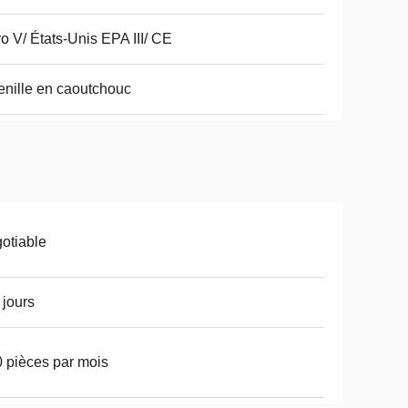
o V/ États-Unis EPA III/ CE
nille en caoutchouc
otiable
 jours
 pièces par mois