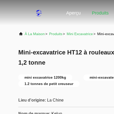
Aperçu
Produits
À La Maison
>
Produits
>
Mini Excavatrice
>
Mini-exca
Mini-excavatrice HT12 à rouleau
1,2 tonne
mini excavatrice 1200kg
mini-excavate
1.2 tonnes de petit creuseur
Lieu d'origine:
La Chine
Nom de marque:
Keluo