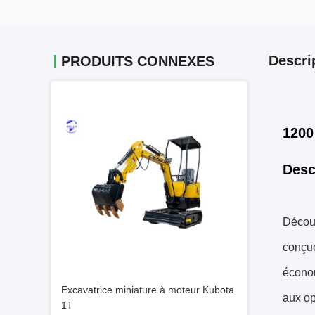
Descri
PRODUITS CONNEXES
1200
Desc
Découv
conçue
économ
Excavatrice miniature à moteur Kubota
aux op
1T