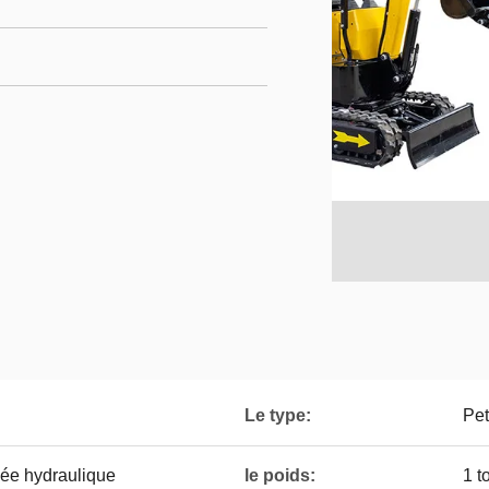
Le type:
Pet
lée hydraulique
le poids:
1 t