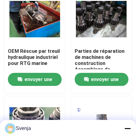
Visite d'usine
Contrôle de la qualité
OEM Réscue par treuil
Parties de réparation
Contact
hydraulique industriel
de machines de
pour RTG marine
construction
Assemblage de
Demande de soumission
réducteurs
envoyer une
envoyer une
d'excavatrice
demande
demande
Moteur de Deutz
Moteur de
Svenja
Cummins Engine