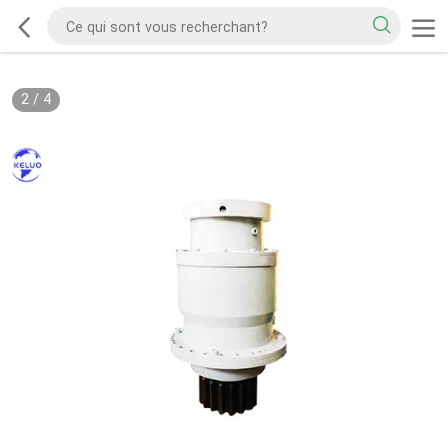
2
/
4