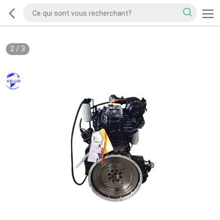
2
/
3