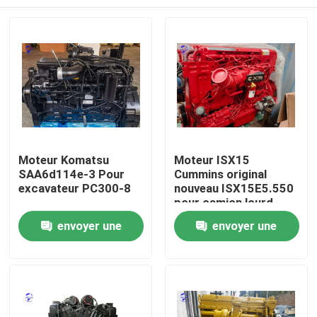
Moteur Komatsu
Moteur ISX15
SAA6d114e-3 Pour
Cummins original
excavateur PC300-8
nouveau ISX15E5.550
pour camion lourd
Aperçu
envoyer une
envoyer une
demande
demande
Produits
A propos de nous