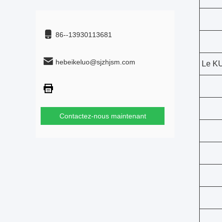
86--13930113681
hebeikeluo@sjzhjsm.com
Le K
Contactez-nous maintenant