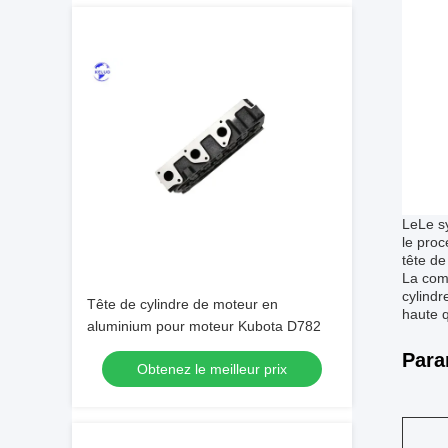
Le
Le s
le proc
tête de
La comb
cylindr
Tête de cylindre de moteur en
haute q
aluminium pour moteur Kubota D782
Para
Obtenez le meilleur prix