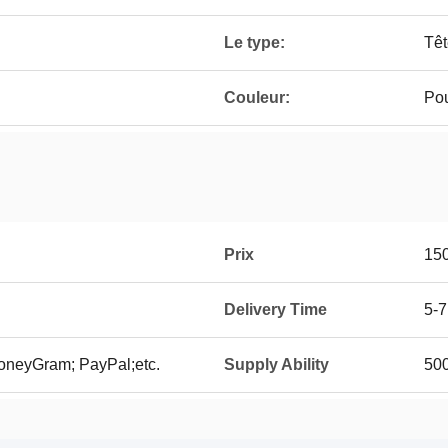
Le type:
Têt
Couleur:
Pou
Prix
150
Delivery Time
5-7
oneyGram; PayPal;etc.
Supply Ability
500