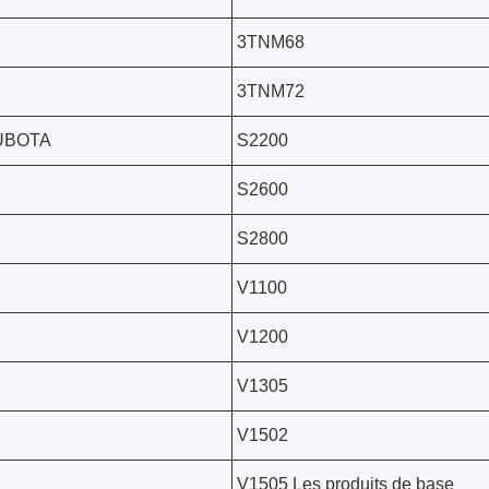
3TNM68
3TNM72
UBOTA
S2200
S2600
S2800
V1100
V1200
V1305
V1502
V1505 Les produits de base