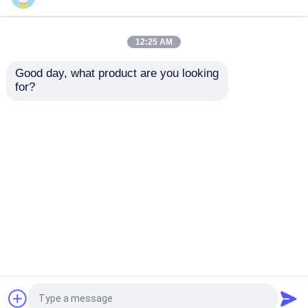
Pompes hydrauliques
12:25 AM
Moteur diesel D12D
Penta moteur
Good day, what product are you looking 
pour véhicules à
Tad750ve Tad760VE
BOÎTE DE VITESSE DE VOYAGE
for?
machines industrielles
moteur diesel en
stock
Moteur de Kubota
envoyer une
envoyer une
demande
demande
Moteur de Yanmar
Aperçu
Au sujet de nous
Contactez-nous
Desktop Site
ISUZU Engine
Plan du site
Politique de confidentialité
Perkins Engine
Qualité
Moteur de Deutz
Usine De
Chine.Copyright © 2026 Hebei Keluo
Moteur de Weichai
Construction Machinery Co., Ltd.. All Rights