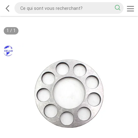
1
/
1