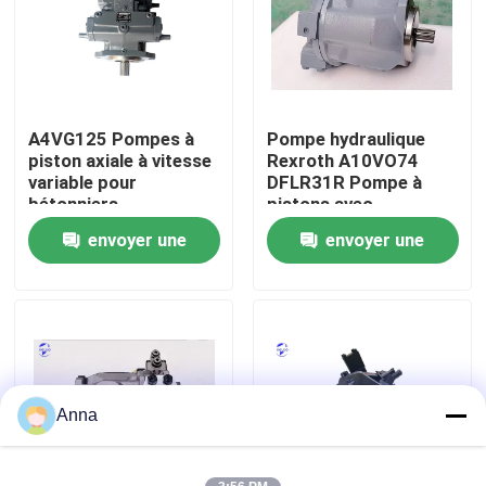
Visite d'usine
Contrôle de la qualité
A4VG125 Pompes à
Pompe hydraulique
piston axiale à vitesse
Rexroth A10VO74
variable pour
DFLR31R Pompe à
Contact
bétonniers
pistons avec
applications de
envoyer une
envoyer une
puissance hydraulique
Demande de soumission
cannelées
demande
demande
Moteur de Deutz
Moteur de
Anna
Cummins Engine