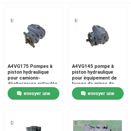
A4VG175 Pompes à
A4VG145 pompe à
piston hydraulique
piston hydraulique
pour camions-
pour équipement de
déchargeurs articulés
levage de mines de
construction lourde
Aperçu
envoyer une
envoyer une
demande
demande
Produits
A propos de nous