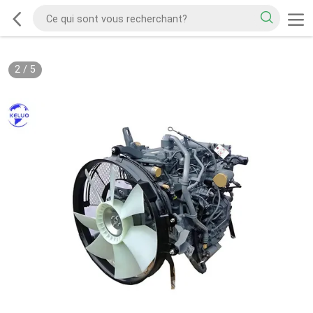
2
/
5