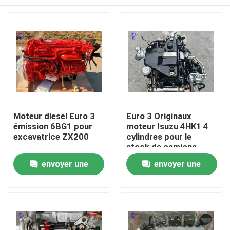
Moteur diesel Euro 3
Euro 3 Originaux
émission 6BG1 pour
moteur Isuzu 4HK1 4
excavatrice ZX200
cylindres pour le
stock de camions
Aperçu
envoyer une
envoyer une
demande
demande
Produits
A propos de nous