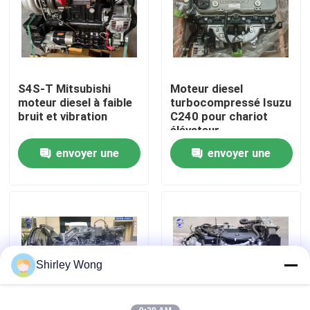
Visite d'usine
Contrôle de la qualité
S4S-T Mitsubishi
Moteur diesel
moteur diesel à faible
turbocompressé Isuzu
bruit et vibration
C240 pour chariot
Contact
élévateur
envoyer une
envoyer une
Demande de soumission
demande
demande
Moteur de Deutz
Moteur de
Shirley Wong
Cummins Engine