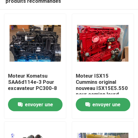
produits recommandés
Moteur Komatsu
Moteur ISX15
SAA6d114e-3 Pour
Cummins original
excavateur PC300-8
nouveau ISX15E5.550
pour camion lourd
Aperçu
envoyer une
envoyer une
Produits
demande
demande
A propos de nous