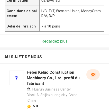
Certification
CE/EPA/ISO
Conditions de pai
L/C, T/T, Western Union, MoneyGram,
ement
D/A, D/P
Délai de livraison
7 à 10 jours
Regardez plus
AU SUJET DE NOUS
Hebei Keluo Construction
Machinery Co., Ltd. profil du
fabricant
Huarun Business Center
Block A, Shijiazhuang city, China
,Chine
5.0