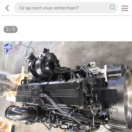
2
/
5