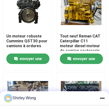
Visite d'usine
Contrôle de la qualité
Un moteur robuste
Tout neuf Reman CAT
Cummins QST30 pour
Caterpillar C11
Contact
camions à ordures
moteur diesel moteur
de camion souterrain
envoyer une
envoyer une
Demande de soumission
demande
demande
Moteur de Deutz
Moteur de
Shirley Wong
Cummins Engine