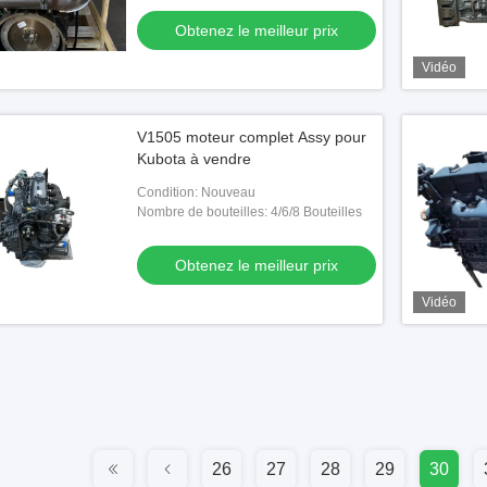
Obtenez le meilleur prix
Vidéo
V1505 moteur complet Assy pour
Kubota à vendre
Condition: Nouveau
Nombre de bouteilles: 4/6/8 Bouteilles
Obtenez le meilleur prix
Vidéo
26
27
28
29
30