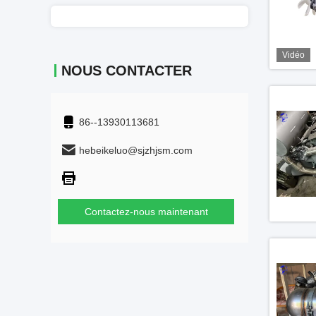
Vidéo
NOUS CONTACTER
86--13930113681
hebeikeluo@sjzhjsm.com
Contactez-nous maintenant