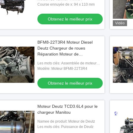
Course ennuyée de x: 94 x 110 mm
Obtenez le meilleur prix
Vidéo
BFM8-22T3R4 Moteur Diesel
Deutz Chargeur de roues
Réparation Moteur de
remplacement
Les mots clés: Assemblée de moteur
diesel
Modèle: Moteur BFM8-22T3R4
Obtenez le meilleur prix
Moteur Deutz TCD3.6L4 pour le
chargeur Manitou
Namee de produit: Moteur de Deutz
Les mots clés: Puissance de Deutz