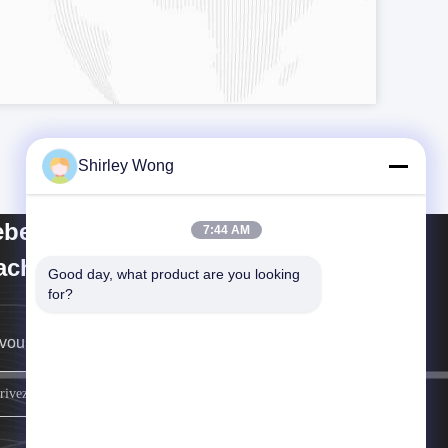
Shirley Wong
bei Keluo Construction
7:44 AM
chinery Co., Ltd.
Good day, what product are you looking 
for?
vous rappellera au plus vite.
inscrivez-vous