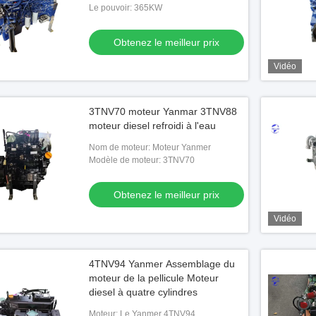
Le pouvoir: 365KW
Obtenez le meilleur prix
Vidéo
3TNV70 moteur Yanmar 3TNV88
moteur diesel refroidi à l'eau
Nom de moteur: Moteur Yanmer
Modèle de moteur: 3TNV70
Obtenez le meilleur prix
Vidéo
4TNV94 Yanmer Assemblage du
moteur de la pellicule Moteur
diesel à quatre cylindres
Moteur: Le Yanmer 4TNV94