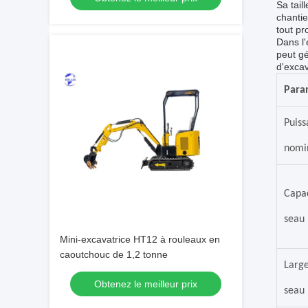
Sa tail
chantie
tout pr
Dans l'
peut gé
d'excav
Para
Puiss
nomi
Capac
seau
Mini-excavatrice HT12 à rouleaux en
caoutchouc de 1,2 tonne
Larg
Obtenez le meilleur prix
seau