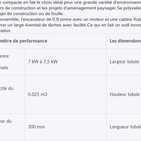
le compacte en fait le choix idéal pour une grande variété d'environneme
rs de construction et les projets d'aménagement paysager.Sa polyvalenc
ojet de construction ou de fouille..
ensemble, l'excavateur de 0,8 tonne avec un moteur et une cabine Kubo
rer un large éventail de tâches avec facilité,Ce qui en fait un outil inc
ation.
mètre de performance
Les dimension
ance
7 kW à 7,5 kW
Largeur totale
nale
ité du
0.025 m3
Hauteur totale
eur du
300 mm
Longueur total