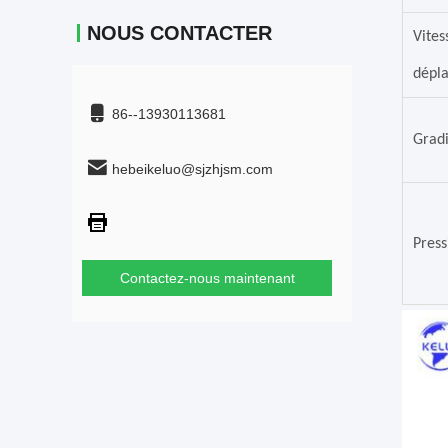
NOUS CONTACTER
Vites
dépl
86--13930113681
Gradi
hebeikeluo@sjzhjsm.com
Press
Contactez-nous maintenant