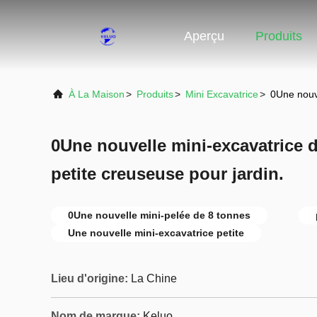
Aperçu
Produits
À La Maison
>
Produits
>
Mini Excavatrice
>
0Une nouve
0Une nouvelle mini-excavatrice 
petite creuseuse pour jardin.
0Une nouvelle mini-pelée de 8 tonnes
Une nouvelle mini-excavatrice petite
Lieu d'origine:
La Chine
Nom de marque:
Keluo