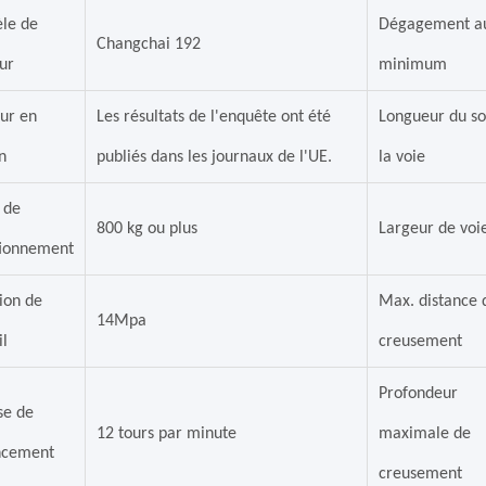
le de
Dégagement au
Changchai 192
ur
minimum
ur en
Les résultats de l'enquête ont été
Longueur du so
n
publiés dans les journaux de l'UE.
la voie
 de
800 kg ou plus
Largeur de voi
tionnement
ion de
Max. distance 
14Mpa
il
creusement
Profondeur
se de
12 tours par minute
maximale de
ncement
creusement