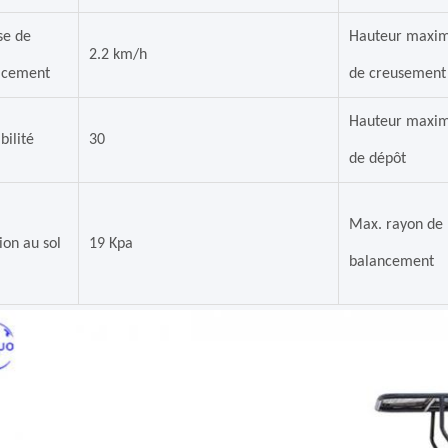
se de
Hauteur maxi
2.2 km/h
acement
de creusement
Hauteur maxi
bilité
30
de dépôt
Max. rayon de
ion au sol
19 Kpa
balancement