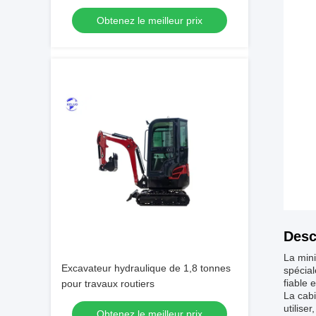
Obtenez le meilleur prix
Desc
La min
Excavateur hydraulique de 1,8 tonnes
spécia
fiable 
pour travaux routiers
La cabi
utilise
Obtenez le meilleur prix