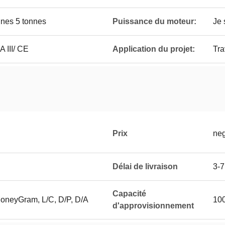
nnes 5 tonnes
Puissance du moteur:
Je 
A III/ CE
Application du projet:
Tra
Prix
neg
Délai de livraison
3-7
Capacité
MoneyGram, L/C, D/P, D/A
100
d'approvisionnement