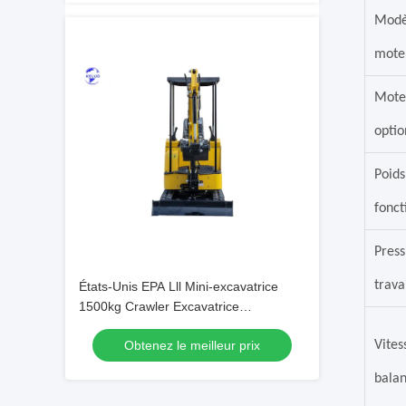
Modè
mote
Mote
optio
Poids
fonc
Press
trava
États-Unis EPA Lll Mini-excavatrice
1500kg Crawler Excavatrice
hydraulique
Vites
Obtenez le meilleur prix
bala